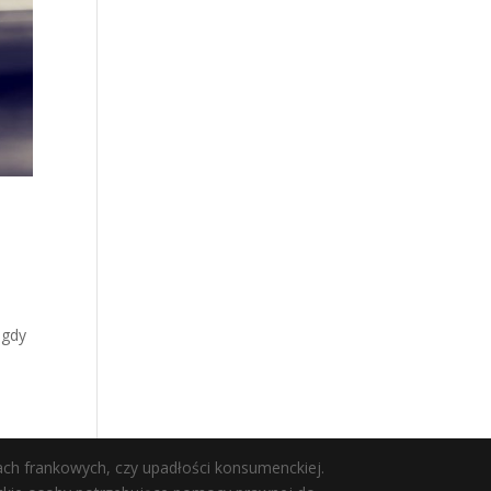
 gdy
ach frankowych, czy upadłości konsumenckiej.