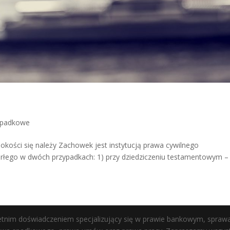
spadkowe
kości się należy Zachowek jest instytucją prawa cywilnego
marłego w dwóch przypadkach: 1) przy dziedziczeniu testamentowym –
letnim doświadczeniem specjalizujący się w prawie bankowym, spraw