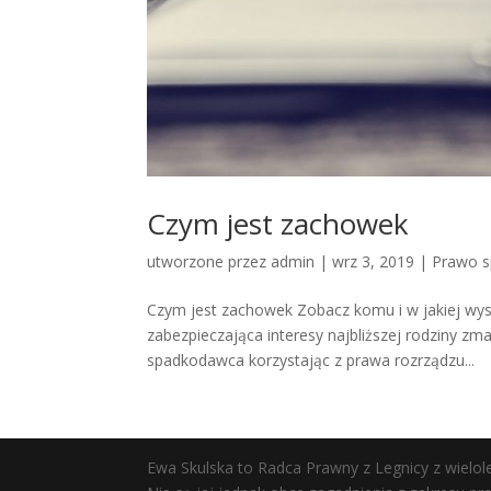
Czym jest zachowek
utworzone przez
admin
|
wrz 3, 2019
|
Prawo 
Czym jest zachowek Zobacz komu i w jakiej wyso
zabezpieczająca interesy najbliższej rodziny z
spadkodawca korzystając z prawa rozrządzu...
Ewa Skulska to Radca Prawny z Legnicy z wielo