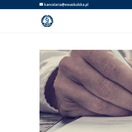
kancelaria@ewaskulska.pl